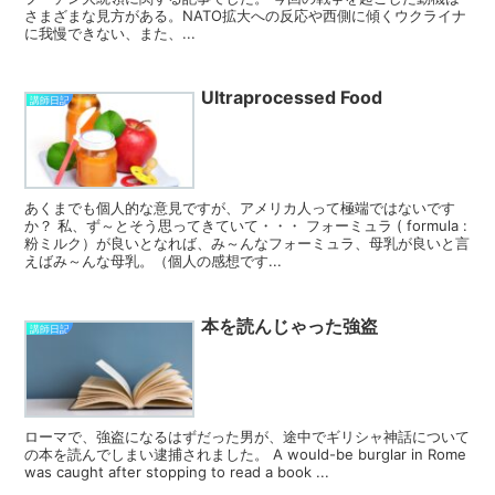
さまざまな見方がある。NATO拡大への反応や西側に傾くウクライナ
に我慢できない、また、...
Ultraprocessed Food
講師日記
あくまでも個人的な意見ですが、アメリカ人って極端ではないです
か？ 私、ず～とそう思ってきていて・・・ フォーミュラ ( formula :
粉ミルク）が良いとなれば、み～んなフォーミュラ、母乳が良いと言
えばみ～んな母乳。（個人の感想です...
本を読んじゃった強盗
講師日記
ローマで、強盗になるはずだった男が、途中でギリシャ神話について
の本を読んでしまい逮捕されました。 A would-be burglar in Rome
was caught after stopping to read a book ...