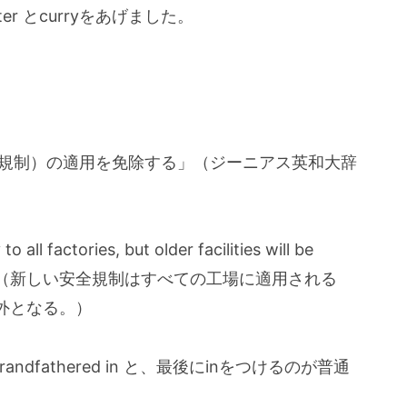
r とcurryをあげました。
い法律（規制）の適用を免除する」（ジーニアス英和大辞
all factories, but older facilities will be
ous rules. （新しい安全規制はすべての工場に適用される
外となる。）
dfathered in と、最後にinをつけるのが普通