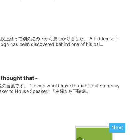
経って別の絵の下から見つかりました。 A hidden self-
Gogh has been discovered behind one of his pai...
 thought that~
。 "I never would have thought that someday
maker to House Speaker," 「主婦から下院議...