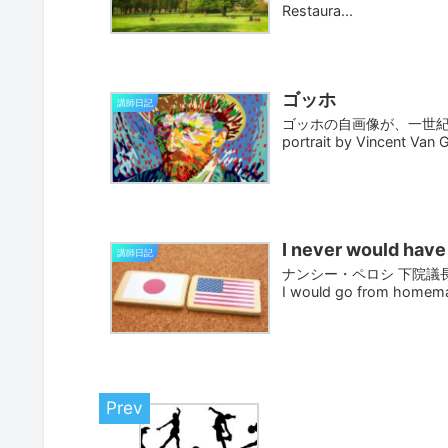
Restaura...
ゴッホ
講師日記
ゴッホの自画像が、一世紀以上
portrait by Vincent Van 
I never would have
講師日記
ナンシー・ペロシ 下院議長の言葉です
I would go from home