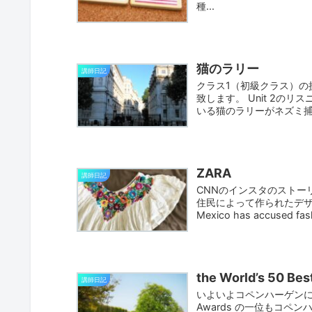
種...
猫のラリー
講師日記
クラス1（初級クラス）の
致します。 Unit 2のリス
いる猫のラリーがネズミ捕獲
ZARA
講師日記
CNNのインスタのストー
住民によって作られたデ
Mexico has accused fash
the World’s 50 Bes
講師日記
いよいよコペンハーゲンに行かなく
Awards の一位もコペンハー