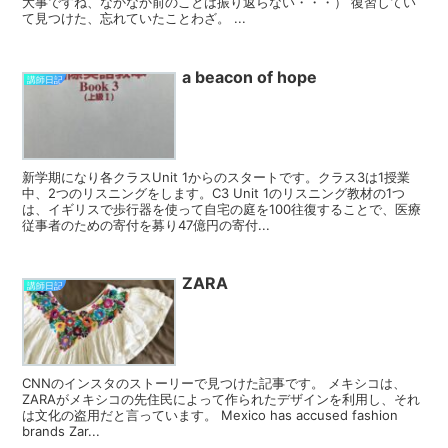
大事ですね、なかなか前のことは振り返らない・・・） 復習してい
て見つけた、忘れていたことわざ。 ...
a beacon of hope
講師日記
新学期になり各クラスUnit 1からのスタートです。クラス3は1授業
中、2つのリスニングをします。C3 Unit 1のリスニング教材の1つ
は、イギリスで歩行器を使って自宅の庭を100往復することで、医療
従事者のための寄付を募り47億円の寄付...
ZARA
講師日記
CNNのインスタのストーリーで見つけた記事です。 メキシコは、
ZARAがメキシコの先住民によって作られたデザインを利用し、それ
は文化の盗用だと言っています。 Mexico has accused fashion
brands Zar...