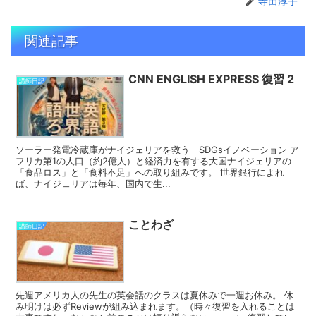
寺田淳子
関連記事
CNN ENGLISH EXPRESS 復習 2
講師日記
ソーラー発電冷蔵庫がナイジェリアを救う SDGsイノベーション ア
フリカ第1の人口（約2億人）と経済力を有する大国ナイジェリアの
「食品ロス」と「食料不足」への取り組みです。 世界銀行によれ
ば、ナイジェリアは毎年、国内で生...
ことわざ
講師日記
先週アメリカ人の先生の英会話のクラスは夏休みで一週お休み。 休
み明けは必ずReviewが組み込まれます。（時々復習を入れることは